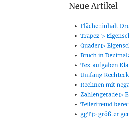
Neue Artikel
Flächeninhalt Dr
Trapez ▷ Eigensc
Quader ▷ Eigensc
Bruch in Dezimal
Textaufgaben Kla
Umfang Rechteck 
Rechnen mit nega
Zahlengerade ▷ E
Teilerfremd berec
ggT ▷ größter ge