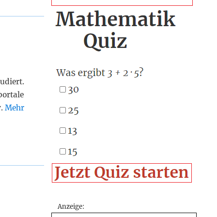
udiert.
portale
v.
Mehr
Anzeige: