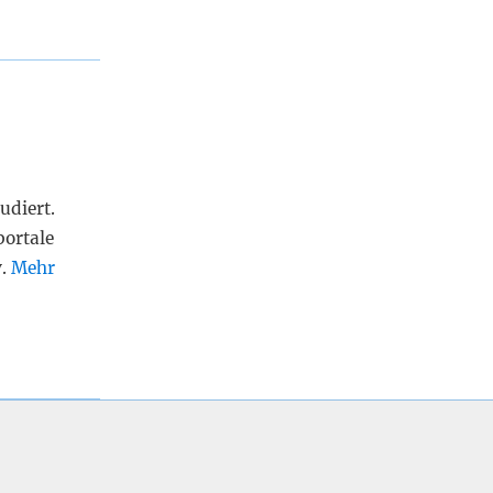
udiert.
portale
v.
Mehr