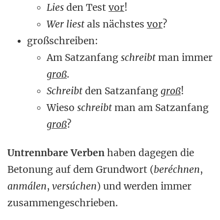
Lies
den Test
vor
!
Wer liest
als nächstes
vor
?
großschreiben:
Am Satzanfang
schreibt
man immer
groß
.
Schreibt
den Satzanfang
groß
!
Wieso
schreibt
man am Satzanfang
groß
?
Untrennbare Verben
haben dagegen die
Betonung auf dem Grundwort (
beréchnen
,
anmálen
,
versúchen
) und werden immer
zusammengeschrieben.