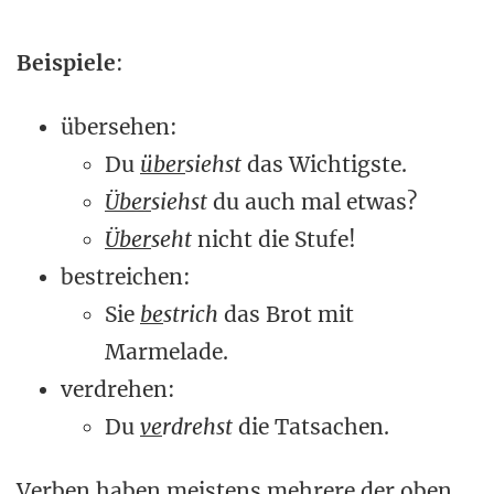
Beispiele
:
übersehen:
Du
über
siehst
das Wichtigste.
Über
siehst
du auch mal etwas?
Über
seht
nicht die Stufe!
bestreichen:
Sie
be
strich
das Brot mit
Marmelade.
verdrehen:
Du
ve
rdrehst
die Tatsachen.
Verben haben meistens mehrere der oben