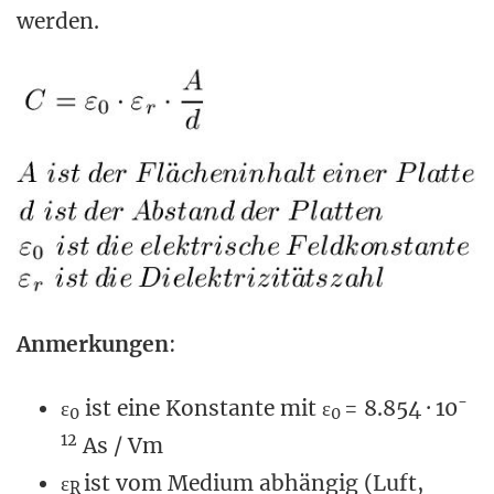
werden.
Anmerkungen
:
-
ε
ist eine Konstante mit ε
= 8.854 · 10
0
0
12
As / Vm
ε
ist vom Medium abhängig (Luft,
R