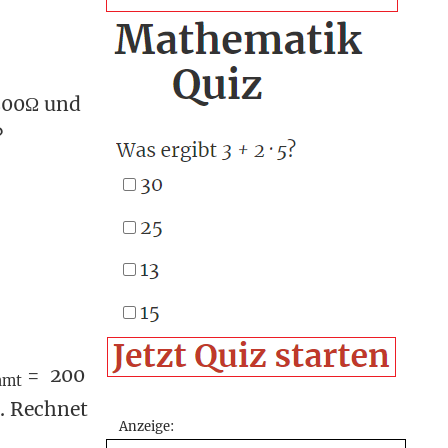
500Ω und
?
= 200
amt
I. Rechnet
Anzeige: