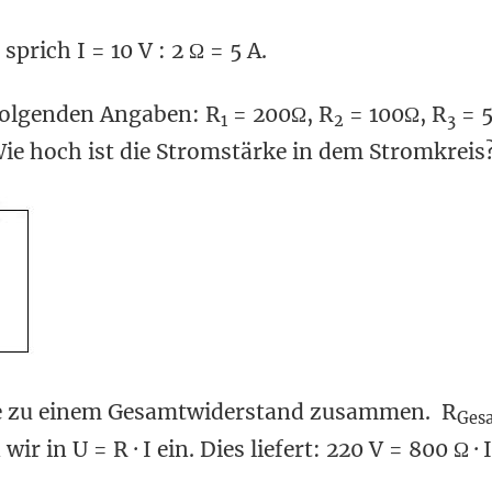
sprich I = 10 V : 2 Ω = 5 A.
 folgenden Angaben: R
= 200Ω, R
= 100Ω, R
= 
1
2
3
 Wie hoch ist die Stromstärke in dem Stromkreis
de zu einem Gesamtwiderstand zusammen. R
Ges
ir in U = R · I ein. Dies liefert: 220 V = 800 Ω · 