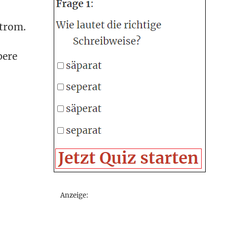
Strom.
pere
Anzeige: