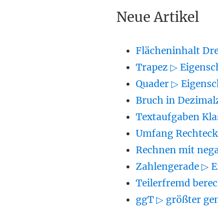
Neue Artikel
Flächeninhalt Dr
Trapez ▷ Eigensc
Quader ▷ Eigensc
Bruch in Dezimal
Textaufgaben Kla
Umfang Rechteck 
Rechnen mit nega
Zahlengerade ▷ E
Teilerfremd berec
ggT ▷ größter ge