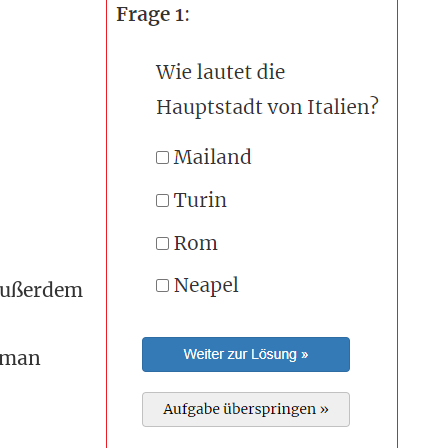
 außerdem
t man