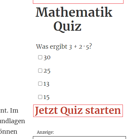
nnt. Im
rundlagen
können
Anzeige: