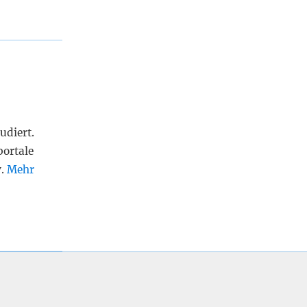
udiert.
portale
v.
Mehr