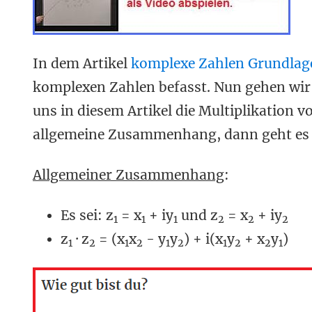
In dem Artikel
komplexe Zahlen Grundlag
komplexen Zahlen befasst. Nun gehen wir
uns in diesem Artikel die Multiplikation 
allgemeine Zusammenhang, dann geht es a
Allgemeiner Zusammenhang
:
Es sei: z
= x
+ iy
und z
= x
+ iy
1
1
1
2
2
2
z
· z
= (x
x
- y
y
) + i(x
y
+ x
y
)
1
2
1
2
1
2
1
2
2
1