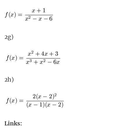
2g)
2h)
Links: