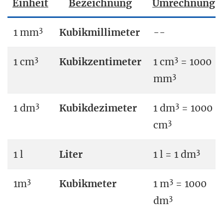
Einheit
Bezeichnung
Umrechnung
3
1 mm
Kubikmillimeter
--
3
3
1 cm
Kubikzentimeter
1 cm
= 1000
3
mm
3
3
1 dm
Kubikdezimeter
1 dm
= 1000
3
cm
3
1 l
Liter
1 l = 1 dm
3
3
1m
Kubikmeter
1 m
= 1000
3
dm