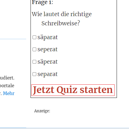
udiert.
portale
v.
Mehr
Anzeige: