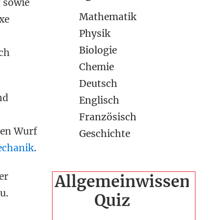
 sowie
Mathematik
xe
Physik
Biologie
ch
Chemie
Deutsch
nd
Englisch
Französisch
fen Wurf
Geschichte
echanik
.
er
u.