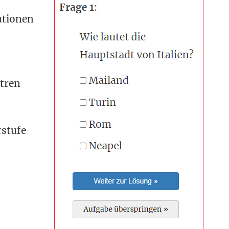
ationen
tren
rstufe