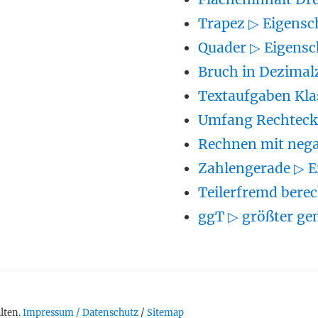
Trapez ▷ Eigensc
Quader ▷ Eigensc
Bruch in Dezimal
Textaufgaben Kla
Umfang Rechteck 
Rechnen mit nega
Zahlengerade ▷ E
Teilerfremd berec
ggT ▷ größter ge
lten.
Impressum / Datenschutz
/
Sitemap