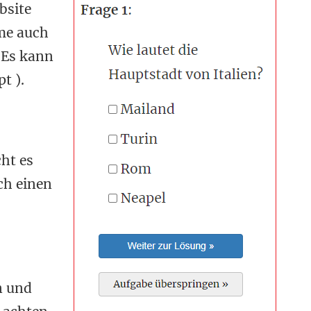
bsite
hme auch
 Es kann
t ).
ht es
ch einen
n und