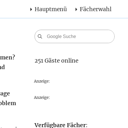
Hauptmenü
Fächerwahl
ommen?
251 Gäste online
nd
Anzeige:
rage
Anzeige:
roblem
Verfügbare Fächer
: