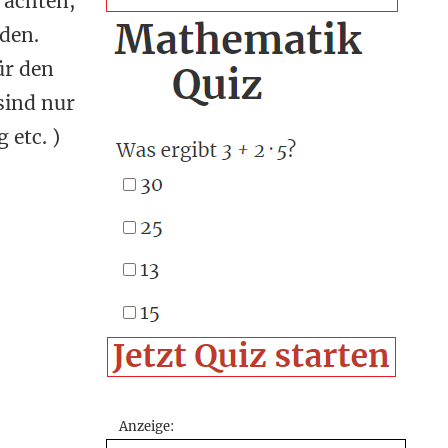
 achten,
den.
ür den
sind nur
 etc. )
Anzeige: