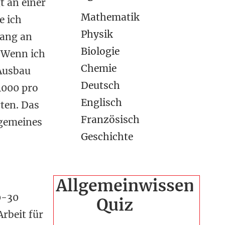
t an einer
Mathematik
e ich
Physik
fang an
Biologie
. Wenn ich
Chemie
Ausbau
Deutsch
1000 pro
Englisch
rten. Das
Französisch
lgemeines
Geschichte
0-30
rbeit für