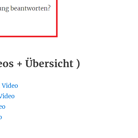
eos + Übersicht )
 Video
Video
eo
o