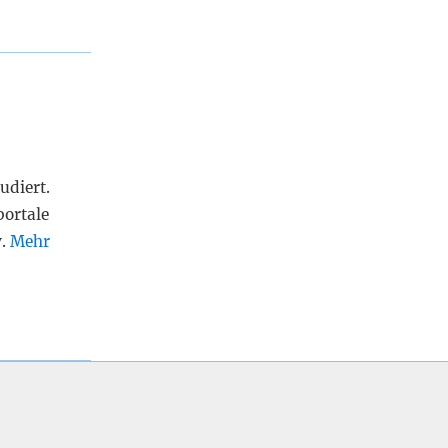
udiert.
portale
v.
Mehr