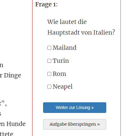
en
ar Dinge
z",
s
en Hunde
ttete