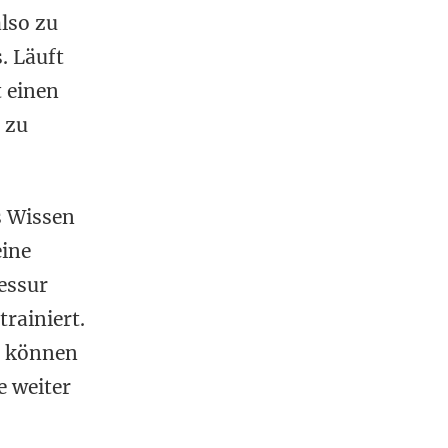
also zu
. Läuft
 einen
 zu
s Wissen
eine
ressur
rainiert.
s können
e weiter