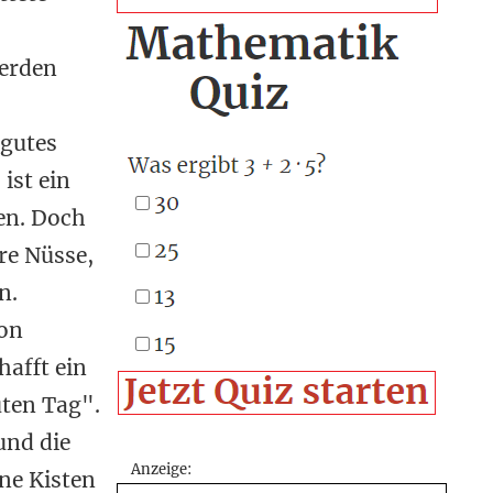
werden
 gutes
ist ein
en. Doch
re Nüsse,
n.
von
afft ein
uten Tag".
und die
Anzeige:
ne Kisten