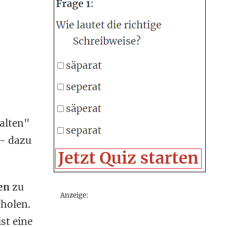
alten"
 - dazu
en
zu
Anzeige:
rholen.
st eine