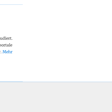
udiert.
portale
v.
Mehr