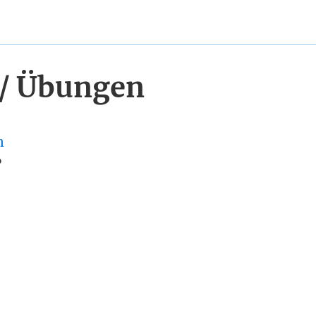
 / Übungen
n
?