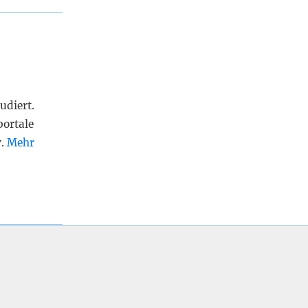
udiert.
portale
v.
Mehr