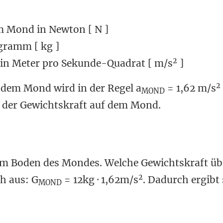
em Mond in Newton [ N ]
ogramm [ kg ]
2
 in Meter pro Sekunde-Quadrat [ m/s
]
2
 dem Mond wird in der Regel a
= 1,62 m/s
MOND
g der Gewichtskraft auf dem Mond.
dem Boden des Mondes. Welche Gewichtskraft übt
2
h aus: G
= 12kg · 1,62m/s
. Dadurch ergibt 
MOND