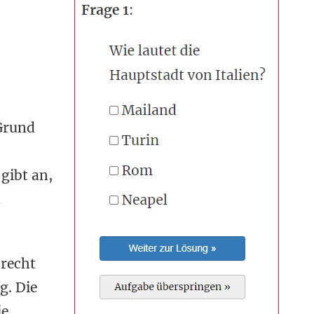
 Grund
gibt an,
n
 recht
g. Die
ie