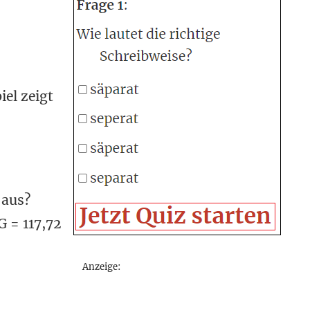
iel zeigt
 aus?
G = 117,72
Anzeige: