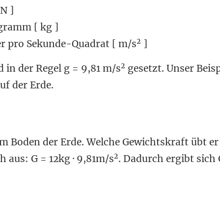
N ]
ogramm [ kg ]
2
er pro Sekunde-Quadrat [ m/s
]
2
 in der Regel g = 9,81 m/s
gesetzt. Unser Beisp
uf der Erde.
em Boden der Erde. Welche Gewichtskraft übt er
2
 aus: G = 12kg · 9,81m/s
. Dadurch ergibt sich 