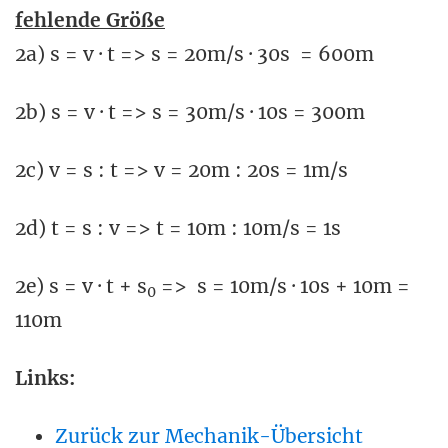
fehlende Größe
2a) s = v · t => s = 20m/s · 30s = 600m
2b) s = v · t => s = 30m/s · 10s = 300m
2c) v = s : t => v = 20m : 20s = 1m/s
2d) t = s : v => t = 10m : 10m/s = 1s
2e) s = v · t + s
=> s = 10m/s · 10s + 10m =
0
110m
Links:
Zurück zur Mechanik-Übersicht