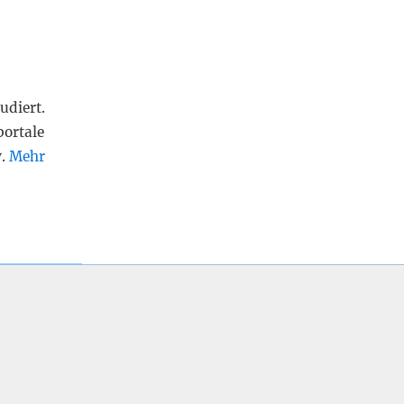
udiert.
portale
v.
Mehr