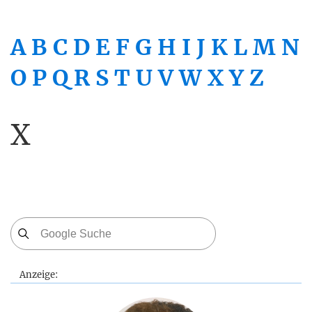
A
B
C
D
E
F
G
H
I
J
K
L
M
N
O
P
Q
R
S
T
U
V
W
X
Y
Z
X
Anzeige: