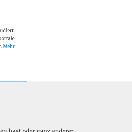
udiert.
portale
v.
Mehr
nden hast oder ganz anderer