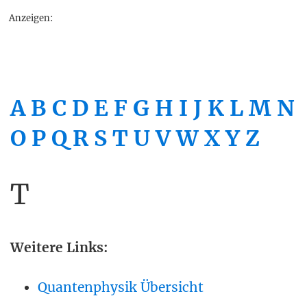
Anzeigen:
A
B
C
D
E
F
G
H
I
J
K
L
M
N
O
P
Q
R
S
T
U
V
W
X
Y
Z
T
Weitere Links:
Quantenphysik Übersicht