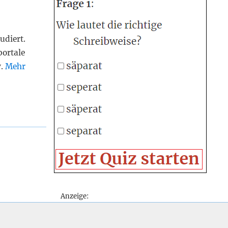
udiert.
portale
v.
Mehr
Anzeige: