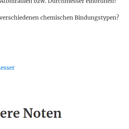
 Atomradien bzw. Durchmesser einordnen?
n verschiedenen chemischen Bindungstypen?
esser