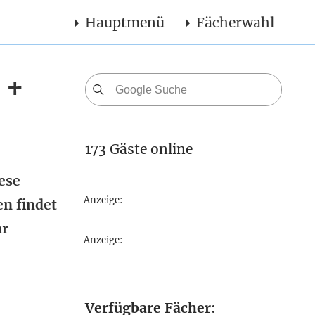
Hauptmenü
Fächerwahl
 +
173 Gäste online
ese
Anzeige:
en findet
hr
Anzeige:
Verfügbare Fächer
: