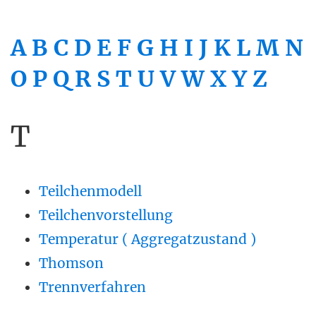
A
B
C
D
E
F
G
H
I
J
K
L
M
N
O
P
Q
R
S
T
U
V
W
X
Y
Z
T
Teilchenmodell
Teilchenvorstellung
Temperatur ( Aggregatzustand )
Thomson
Trennverfahren