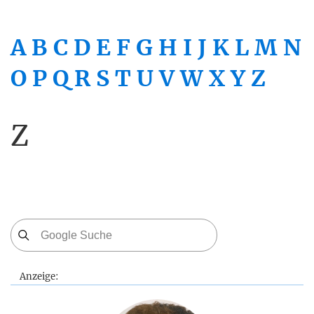
A
B
C
D
E
F
G
H
I
J
K
L
M
N
O
P
Q
R
S
T
U
V
W
X
Y
Z
Z
Anzeige: