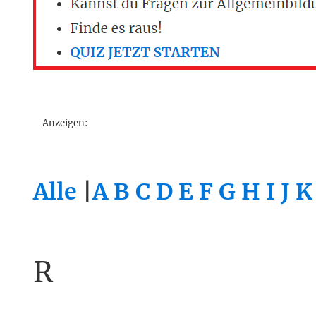
Anzeigen:
Alle
|
A
B
C
D
E
F
G
H
I
J
K
R