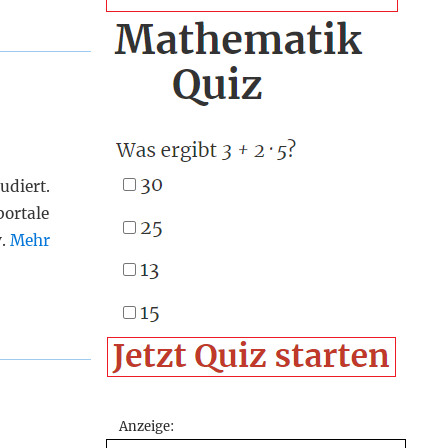
udiert.
portale
v.
Mehr
Anzeige: