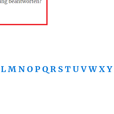
L
M
N
O
P
Q
R
S
T
U
V
W
X
Y