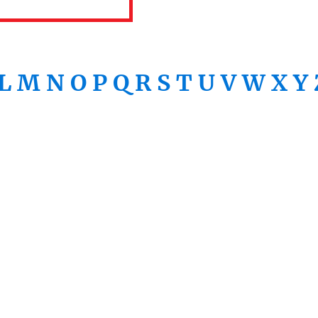
L
M
N
O
P
Q
R
S
T
U
V
W
X
Y