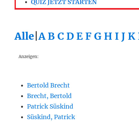
Alle
|
A
B
C
D
E
F
G
H
I
J
K
Anzeigen:
Bertold Brecht
Brecht, Bertold
Patrick Süskind
Süskind, Patrick