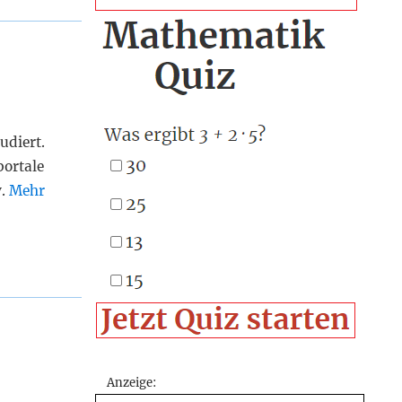
udiert.
portale
v.
Mehr
Anzeige: