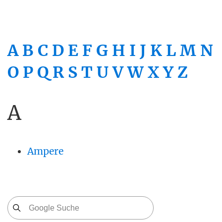
A
B
C
D
E
F
G
H
I
J
K
L
M
N
O
P
Q
R
S
T
U
V
W
X
Y
Z
A
Ampere