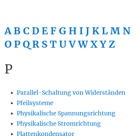
A
B
C
D
E
F
G
H
I
J
K
L
M
N
O
P
Q
R
S
T
U
V
W
X
Y
Z
P
Parallel-Schaltung von Widerständen
Pfeilsysteme
Physikalische Spannungsrichtung
Physikalische Stromrichtung
Plattenkondensator