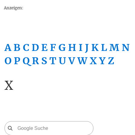
Anzeigen:
A
B
C
D
E
F
G
H
I
J
K
L
M
N
O
P
Q
R
S
T
U
V
W
X
Y
Z
X