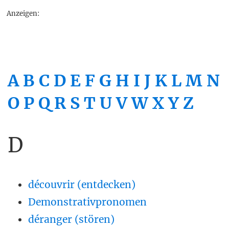
Anzeigen:
A
B
C
D
E
F
G
H
I
J
K
L
M
N
O
P
Q
R
S
T
U
V
W
X
Y
Z
D
découvrir (entdecken)
Demonstrativpronomen
déranger (stören)