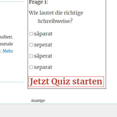
udiert.
portale
v.
Mehr
Anzeige: