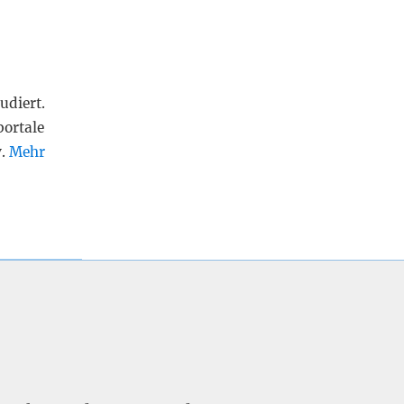
udiert.
portale
v.
Mehr