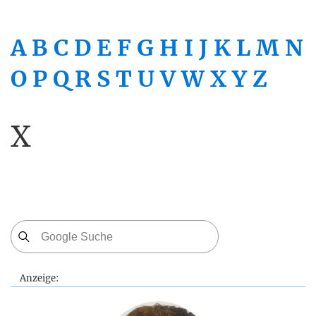
A
B
C
D
E
F
G
H
I
J
K
L
M
N
O
P
Q
R
S
T
U
V
W
X
Y
Z
X
Anzeige: