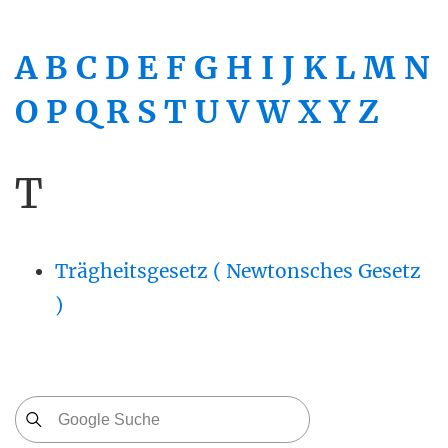
A
B
C
D
E
F
G
H
I
J
K
L
M
N
O
P
Q
R
S
T
U
V
W
X
Y
Z
T
Trägheitsgesetz ( Newtonsches Gesetz
)