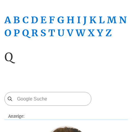
A
B
C
D
E
F
G
H
I
J
K
L
M
N
O
P
Q
R
S
T
U
V
W
X
Y
Z
Q
Anzeige: