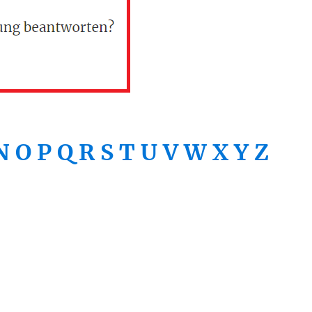
N
O
P
Q
R
S
T
U
V
W
X
Y
Z