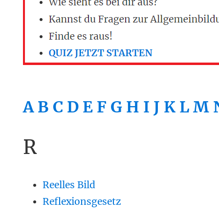
A
B
C
D
E
F
G
H
I
J
K
L
M
R
Reelles Bild
Reflexionsgesetz