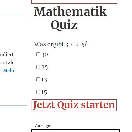
udiert.
portale
v.
Mehr
Anzeige: