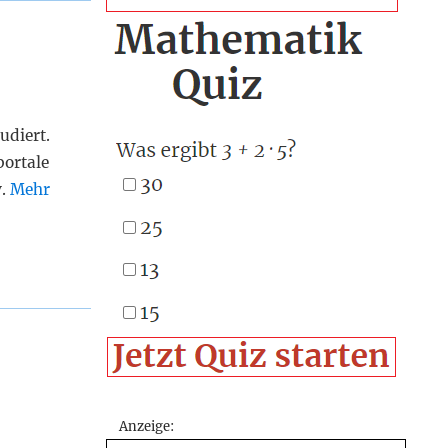
udiert.
portale
v.
Mehr
Anzeige: