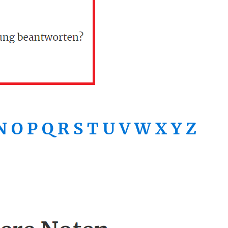
N
O
P
Q
R
S
T
U
V
W
X
Y
Z