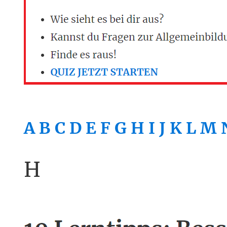
A
B
C
D
E
F
G
H
I
J
K
L
M
H