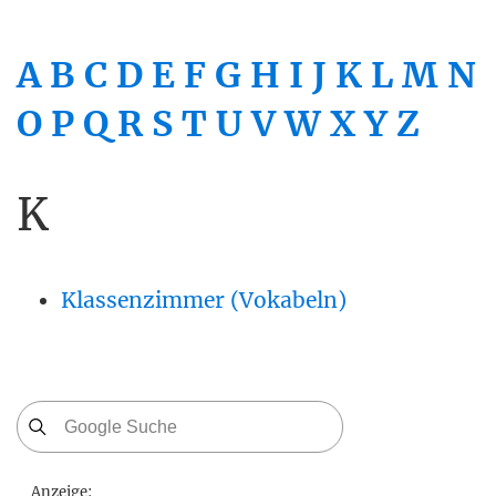
A
B
C
D
E
F
G
H
I
J
K
L
M
N
O
P
Q
R
S
T
U
V
W
X
Y
Z
K
Klassenzimmer (Vokabeln)
Anzeige: