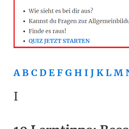
A
B
C
D
E
F
G
H
I
J
K
L
M
I