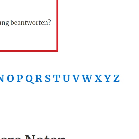
N
O
P
Q
R
S
T
U
V
W
X
Y
Z