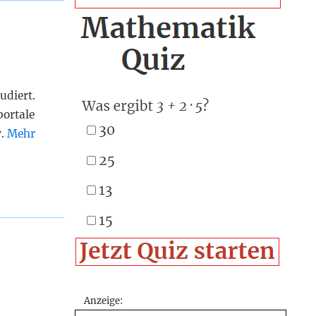
udiert.
portale
v.
Mehr
Anzeige: