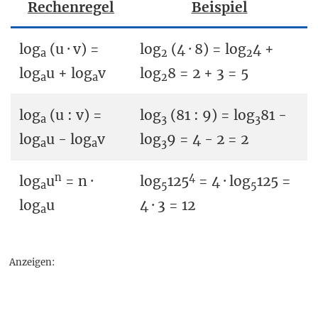
Rechenregel
Beispiel
log
(u · v) =
log
(4 · 8) = log
4 +
a
2
2
log
u + log
v
log
8 = 2 + 3 = 5
a
a
2
log
(u : v) =
log
(81 : 9) = log
81 -
a
3
3
log
u - log
v
log
9 = 4 - 2 = 2
a
a
3
n
4
log
u
= n ·
log
125
= 4 · log
125 =
a
5
5
log
u
4 · 3 = 12
a
Anzeigen: