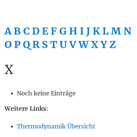
A
B
C
D
E
F
G
H
I
J
K
L
M
N
O
P
Q
R
S
T
U
V
W
X
Y
Z
X
Noch keine Einträge
Weitere Links:
Thermodynamik Übersicht