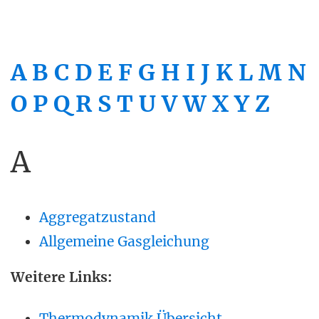
A
B
C
D
E
F
G
H
I
J
K
L
M
N
O
P
Q
R
S
T
U
V
W
X
Y
Z
A
Aggregatzustand
Allgemeine Gasgleichung
Weitere Links:
Thermodynamik Übersicht