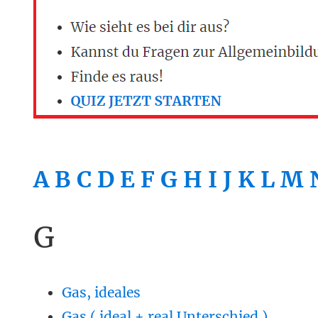
A
B
C
D
E
F
G
H
I
J
K
L
M
G
Gas, ideales
Gas ( ideal + real Unterschied )