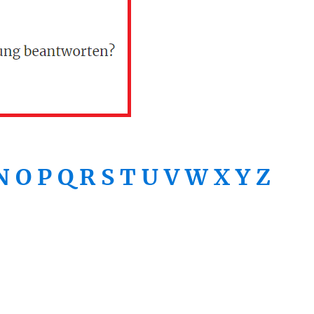
N
O
P
Q
R
S
T
U
V
W
X
Y
Z