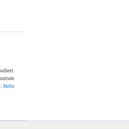
udiert.
portale
v.
Mehr