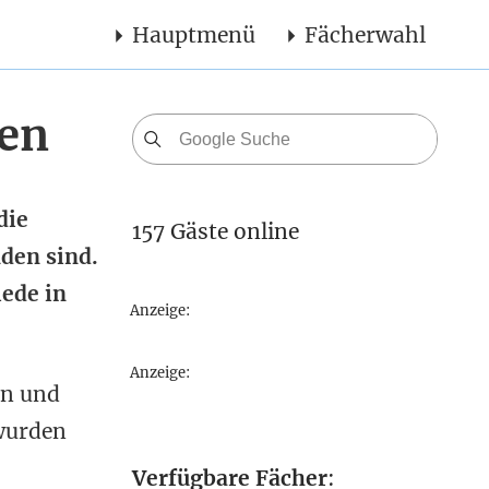
Hauptmenü
Fächerwahl
gen
die
157 Gäste online
nden sind.
iede in
Anzeige:
Anzeige:
en und
 wurden
Verfügbare Fächer
: