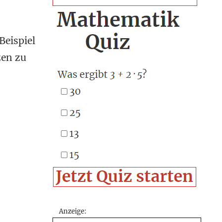
eispiel
zen zu
Anzeige: