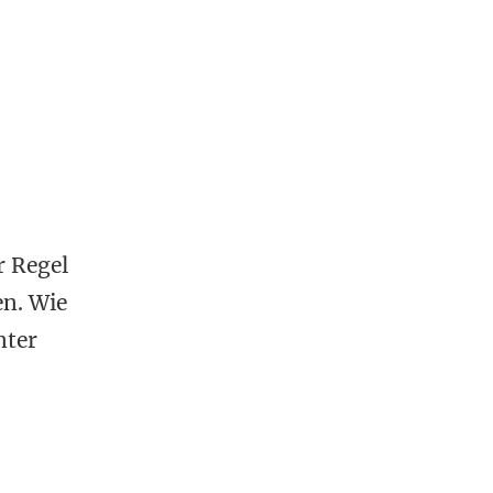
r Regel
en. Wie
nter