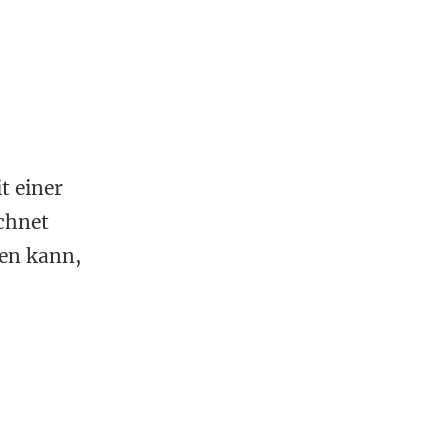
t einer
chnet
ren kann,