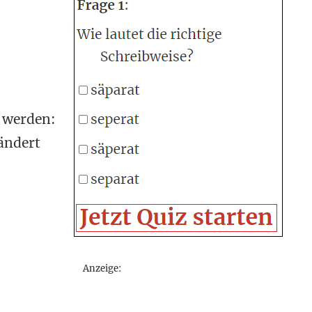
 werden:
rändert
Anzeige:
z