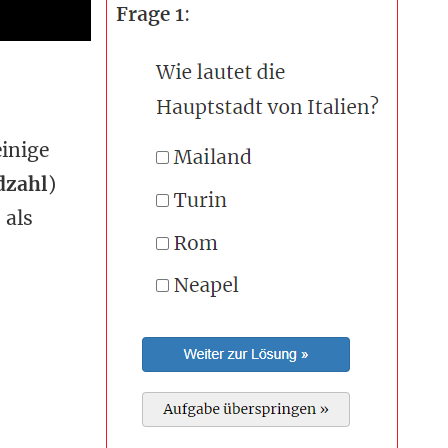
inige
dzahl
)
 als