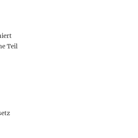
iert
e Teil
setz