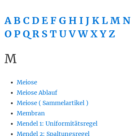
A
B
C
D
E
F
G
H
I
J
K
L
M
N
O
P
Q
R
S
T
U
V
W
X
Y
Z
M
Meiose
Meiose Ablauf
Meiose ( Sammelartikel )
Membran
Mendel 1: Uniformitätsregel
Mendel 2: Spaltungsregel